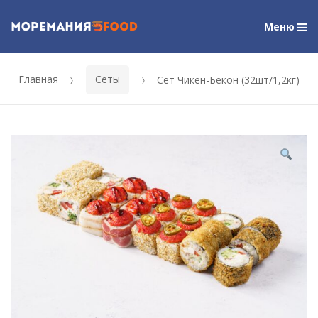
M
Меню
Skip
Skip
to
to
navigation
content
Главная
Сеты
Сет Чикен-Бекон (32шт/1,2кг)