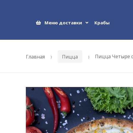
Меню доставки
Крабы
Skip
Skip
to
to
navigation
content
Главная
Пицца
Пицца Четыре 