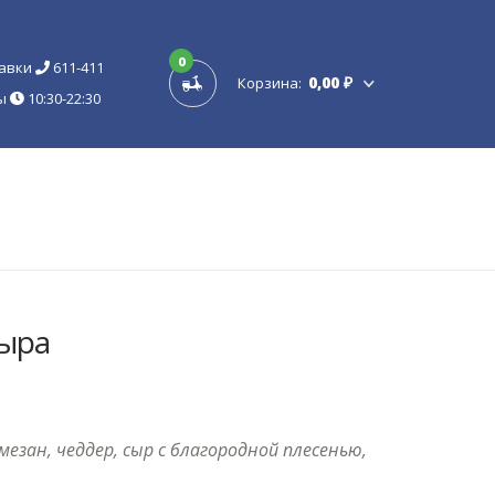
0
тавки
611-411
0,00 ₽
Корзина:
ты
10:30-22:30
сыра
мезан, чеддер, сыр с благородной плесенью,