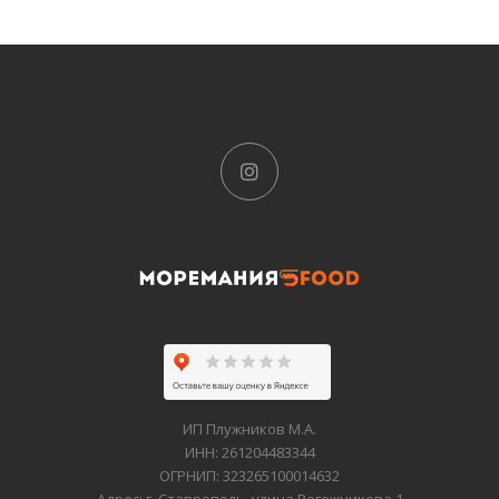
ИП Плужников М.А.
ИНН: 261204483344
ОГРНИП: 323265100014632